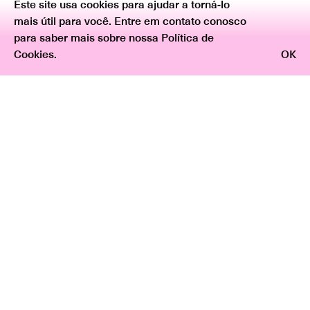
Este site usa cookies para ajudar a torná-lo
mais útil para você. Entre em contato conosco
para saber mais sobre nossa Política de
Cookies.
OK
Voltar
Exposições Passadas
20.06
—
15.08.2026
;
Sala de Projetos;
Brasilidades:
Vestígios de
Permanência
Moisés Patrício
04.04
—
06.06.2026
;