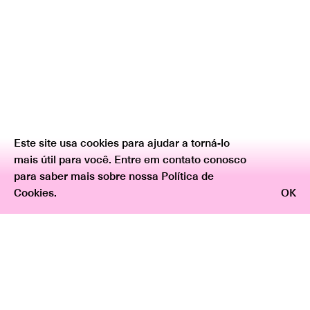
Este site usa cookies para ajudar a torná-lo
mais útil para você. Entre em contato conosco
para saber mais sobre nossa Política de
Cookies.
OK
Voltar
"De sombras e sonhos", por Agnaldo Farias
“Porque tudo canta e cantar é imenso”
— Herberto Helder
A artista não se interessa pelas imagens nítidas e é de
se supor que nas paisagens tomadas pelo sol, como a