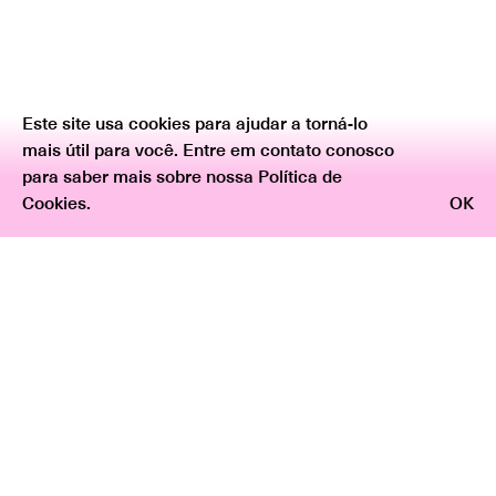
Este site usa cookies para ajudar a torná-lo
mais útil para você. Entre em contato conosco
para saber mais sobre nossa Política de
Cookies.
OK
Voltar
Texto Curatorial: Marina Schiesari
A TERRA, A PÓLVORA,
O CEDRO E A FLORA
Não foi na primeira, nem na segunda, nem na terceira
tentativa que a comunidade de Canudos foi liquidada.
Em junho de 1897, com a quarta expedição, a calamitosa
luta entre os conselheiristas e as tropas federais
entrou em sua etapa decisiva. O alvo era o povoado
baiano formado em 1893 sob a liderança do cearense
Antônio Conselheiro. Por ele nomeado Belo Monte, o