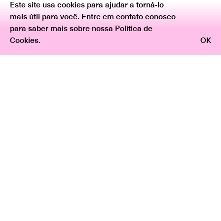
Este site usa cookies para ajudar a torná-lo
mais útil para você. Entre em contato conosco
para saber mais sobre nossa Política de
Cookies.
OK
Voltar
Texto curatorial: Marina Schiesari
Reflexo:
Na cosmovisão greco-romana, o jovem caçador Narciso
encara sua imagem em repetição contínua, a ponto de
perder sua vida por uma espécie de amor-próprio. O
mito é comumente associado ao padrão de poder
colonial, no qual nada além de si é visto nem amado e a
partir do qual se anula o dessemelhante
.
Diferentemente das divindades afro-brasileiras Iyabás
mães-d’água, Iemanjá e Oxum, entidades da cosmogonia
iorubá, carregam consigo abebés¹, instrumentos bélicos
reflexivos a expressar a verdade e o autoconhecimento.
Nas imagens refletidas, além de potencializá-las no
espectro individual e coletivo, os espelhos mostram
aquilo que está às costas daquele que se olha. Como uma