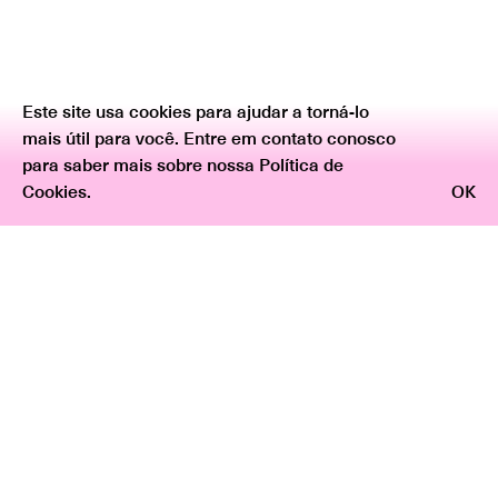
Este site usa cookies para ajudar a torná-lo
mais útil para você. Entre em contato conosco
para saber mais sobre nossa Política de
Cookies.
OK
Voltar
“Esquemas”, por Igor Vidor
O trabalho propõe um olhar histórico sobre a falência
do plano de modernização do país. Cartuchos de balas,
recolhidos em zonas de conflito entre diferentes
poderes bélicos da cidade do Rio de Janeiro, são